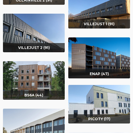
OLLAINVILLE 2 (91)
VILLEJUST 1 (91)
VILLEJUST 2 (91)
ENAP (47)
BS6A (44)
PICOTY (17)