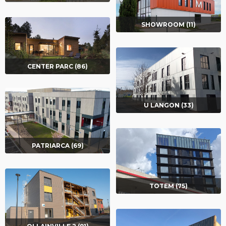
SHOWROOM (11)
CENTER PARC (86)
U LANGON (33)
PATRIARCA (69)
TOTEM (75)