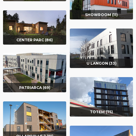
SHOWROOM (11)
CENTER PARC (86)
U LANGON (33)
PATRIARCA (69)
TOTEM (75)