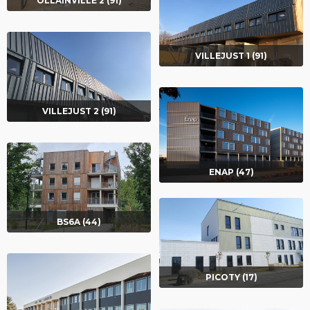
OLLAINVILLE 2 (91)
VILLEJUST 1 (91)
VILLEJUST 2 (91)
ENAP (47)
BS6A (44)
PICOTY (17)